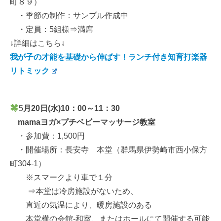
町８９）
・季節の制作：サンプル作成中
・定員：5組様⇒満席
↓詳細はこちら↓
我が子の才能を基礎から伸ばす！ランチ付き知育打楽器
リトミック
5
月20日(水)10：00～11：30
mamaヨガ×プチベビーマッサージ教室
・参加費：1,500円
・開催場所：長安寺 本堂（群馬県伊勢崎市西小保方
町304-1）
※スマークより車で１分
⇒本堂は冷房施設がないため、
直近の気温により、暖房施設のある
本堂横の会館-和室、またはホールにて開催する可能