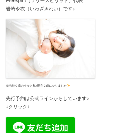
Freespirit（フリースピリット）代表
岩崎令衣（いわざきれい）です♪
※当時０歳の次女と私♪現在２歳になりました
先行予約は公式ラインからしています♪
↓クリック↓