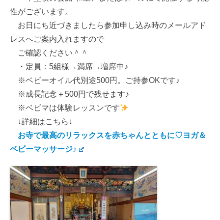
性がございます。
お日にち近づきましたら参加申し込み時のメールアド
レスへご案内入れますので
ご確認ください＾＾
・定員：5組様→満席→増席中♪
※ベビーオイル代別途500円。ご持参OKです♪
※成長記念＋500円で残せます♪
※ベビマは体験レッスンです
↓詳細はこちら↓
お寺で最高のリラックスを赤ちゃんとともに♡ヨガ＆
ベビーマッサージ♪