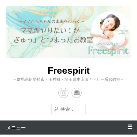
コ
ン
テ
ン
ツ
へ
ス
キ
Freespirit
ッ
～群馬県伊勢崎市・玉村町・埼玉県本庄市＊ベビー系お教室～
プ
検
索
メニュー