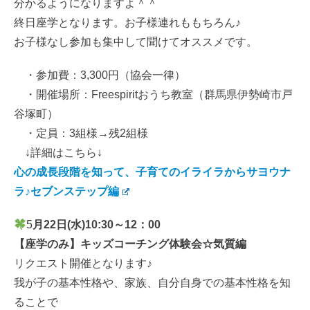
分かるようになりますよ＾＾
終日座学となります。お子様連れももちろん♪
お子様なし参加も集中して聞けてオススメです。
・参加費：3,300円（協会一律）
・開催場所：Freespiritおうち教室（群馬県伊勢崎市戸
谷塚町）
・定員：3組様→残2組様
↓詳細はこちら↓
心の成長段階を知って、子育てのイライラからサヨウナ
ラ♪セブンステップ編
5
月22
日(水)10:30～12：00
【座学のみ】キッズコーチング体験会☆気質編
リクエスト開催となります♪
我が子の基本性格や、家族、自分自身での基本性格を知
ることで