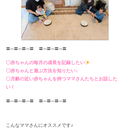
〓─〓─〓─〓 〓─〓─〓─〓
〇赤ちゃんの毎月の成長を記録したい
〇赤ちゃんと遊ぶ方法を知りたい♪
〇月齢の近い赤ちゃんを持つママさんたちとお話した
い！
〓─〓─〓─〓 〓─〓─〓─〓
こんなママさんにオススメです♪