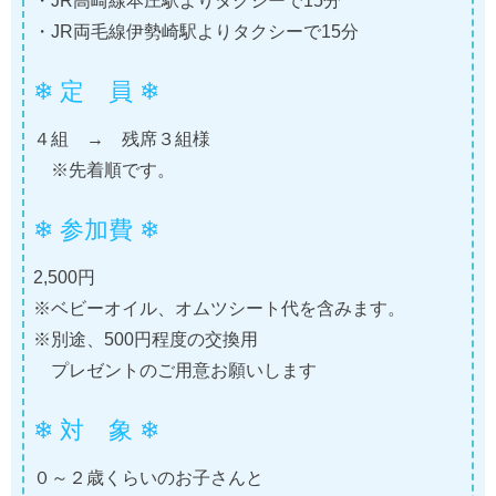
・JR高崎線本庄駅よりタクシーで15分
・JR両毛線伊勢崎駅よりタクシーで15分
❄ 定 員 ❄
４組 → 残席３組様
※先着順です。
❄ 参加費 ❄
2,500円
※ベビーオイル、オムツシート代を含みます。
※別途、500円程度の交換用
プレゼントのご用意お願いします
❄ 対 象 ❄
０～２歳くらいのお子さんと