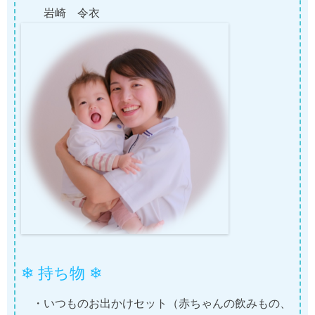
岩崎 令衣
❄ 持ち物 ❄
・いつものお出かけセット（赤ちゃんの飲みもの、