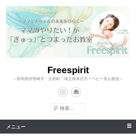
コ
ン
テ
ン
ツ
へ
ス
キ
Freespirit
ッ
～群馬県伊勢崎市・玉村町・埼玉県本庄市＊ベビー系お教室～
プ
検
索
メニュー