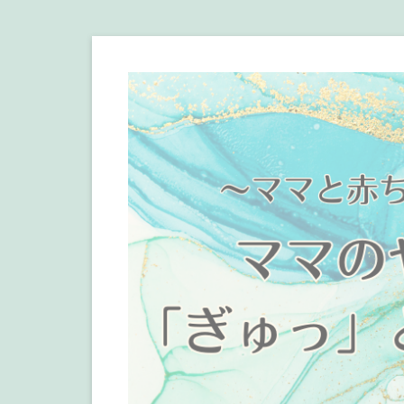
コ
ン
テ
ン
ツ
へ
ス
キ
ッ
プ