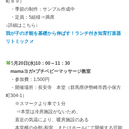
町８９）
・季節の制作：サンプル作成中
・定員：5組様⇒満席
↓詳細はこちら↓
我が子の才能を基礎から伸ばす！ランチ付き知育打楽器
リトミック
5
月20日(水)10：00～11：30
mamaヨガ×プチベビーマッサージ教室
・参加費：1,500円
・開催場所：長安寺 本堂（群馬県伊勢崎市西小保方
町304-1）
※スマークより車で１分
⇒本堂は冷房施設がないため、
直近の気温により、暖房施設のある
本堂横の会館-和室、またはホールにて開催する可能