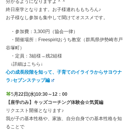
分かるようになりますよ＾＾
終日座学となります。お子様連れももちろん♪
お子様なし参加も集中して聞けてオススメです。
・参加費：3,300円（協会一律）
・開催場所：Freespiritおうち教室（群馬県伊勢崎市戸
谷塚町）
・定員：3組様→残2組様
↓詳細はこちら↓
心の成長段階を知って、子育てのイライラからサヨウナ
ラ♪セブンステップ編
5
月22
日(水)10:30～12：00
【座学のみ】キッズコーチング体験会☆気質編
リクエスト開催となります♪
我が子の基本性格や、家族、自分自身での基本性格を知
ることで