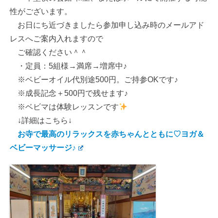
性がございます。
お日にち近づきましたら参加申し込み時のメールアド
レスへご案内入れますので
ご確認ください＾＾
・定員：5組様→満席→増席中♪
※ベビーオイル代別途500円。ご持参OKです♪
※成長記念＋500円で残せます♪
※ベビマは体験レッスンです
↓詳細はこちら↓
お寺で最高のリラックスを赤ちゃんとともに♡ヨガ＆
ベビーマッサージ♪