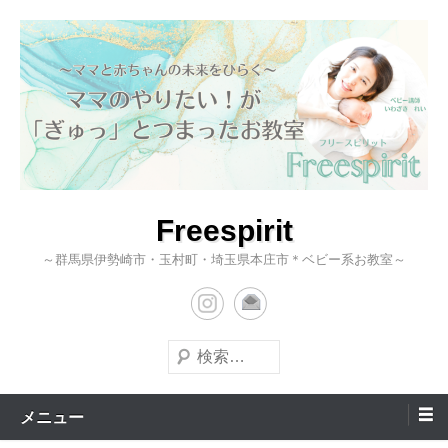
コ
ン
テ
ン
ツ
へ
ス
キ
Freespirit
ッ
～群馬県伊勢崎市・玉村町・埼玉県本庄市＊ベビー系お教室～
プ
検
索
メニュー