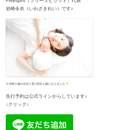
Freespirit（フリースピリット）代表
岩崎令衣（いわざきれい）です♪
※当時０歳の次女と私♪現在２歳になりました
先行予約は公式ラインからしています♪
↓クリック↓