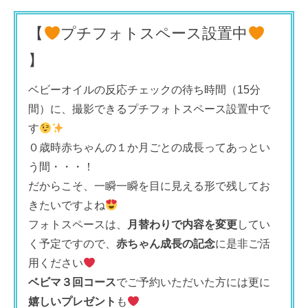
【
プチフォトスペース設置中
】
ベビーオイルの反応チェックの待ち時間（15分
間）に、撮影できるプチフォトスペース設置中で
す
０歳時赤ちゃんの１か月ごとの成長ってあっとい
う間・・・！
だからこそ、一瞬一瞬を目に見える形で残してお
きたいですよね
フォトスペースは、
月替わりで内容を変更
してい
く予定ですので、
赤ちゃん成長の記念
に是非ご活
用ください
ベビマ３回コース
でご予約いただいた方には更に
嬉しいプレゼント
も