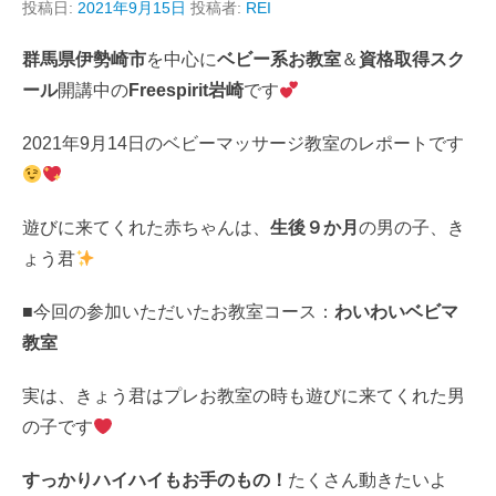
投稿日:
2021年9月15日
投稿者:
REI
群馬県伊勢崎市
を中心に
ベビー系お教室
＆
資格取得スク
ール
開講中の
Freespirit岩崎
です
2021年9月14日のベビーマッサージ教室のレポートです
遊びに来てくれた赤ちゃんは、
生後９か月
の男の子、き
ょう君
■今回の参加いただいたお教室コース：
わいわいベビマ
教室
実は、きょう君はプレお教室の時も遊びに来てくれた男
の子です
すっかりハイハイもお手のもの！
たくさん動きたいよ