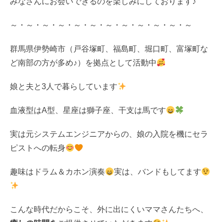
みなさんにお会いできるのを楽しみにしております♪
～・～・～・～・～・～・～・～・～・～・～・～
群馬県伊勢崎市（戸谷塚町、福島町、堀口町、富塚町な
ど南部の方が多め♪）を拠点として活動中
娘と夫と3人で暮らしています
血液型はA型、星座は獅子座、干支は馬です
実は元システムエンジニアからの、娘の入院を機にセラ
ピストへの転身
趣味はドラム＆カホン演奏
実は、バンドもしてます
こんな時代だからこそ、外に出にくいママさんたちへ、