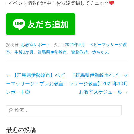
↓イベント情報配信中！お友達登録してチェック
投稿日:
お教室レポート
|
タグ:
2021年9月
、
ベビーマッサージ教
室
、
生後9か月
、
群馬県伊勢崎市
、
資格取得
、
赤ちゃん
投
←
【群馬県伊勢崎市】ベビ
【群馬県伊勢崎市ベビーマ
稿
ーマッサージ＊プレお教室
ッサージ教室】2021年10月
ナ
レポート②
お教室スケジュール
→
ビ
ゲ
検
ー
索
シ
最近の投稿
ョ