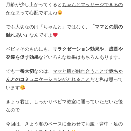
月齢が少し上がってくると
ちゃんとマッサージできるの
かな？
って心配ですよね
でも大切なのは「ちゃんと」ではなく、
「ママとの肌の
触れあい」
なんですよ
ベビマそのものにも、
リラクゼーション効果や
、
成長や
発達を促す効果
などいろんな効果はもちろんあります。
でも
一番大切
なのは、
ママと肌が触れ合うことで
赤ちゃ
んとのコミュニケーション
がとれること
だと私は思って
います
きょう君は、しっかりベビマ教室に通っていただいた後
なので
今回は、きょう君のペースに合わせてお腹・背中・足の