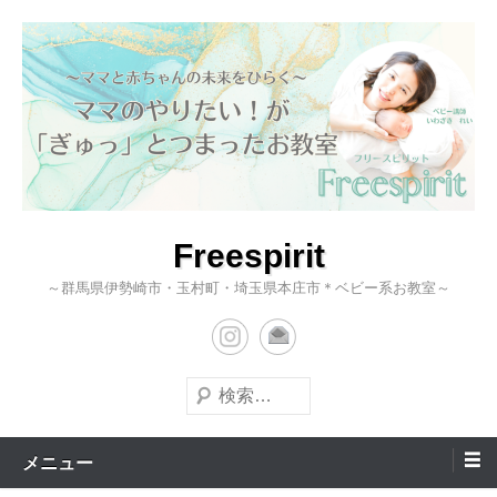
コ
ン
テ
ン
ツ
へ
ス
キ
Freespirit
ッ
～群馬県伊勢崎市・玉村町・埼玉県本庄市＊ベビー系お教室～
プ
検
索
メニュー