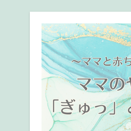
コ
ン
テ
ン
ツ
へ
ス
キ
ッ
プ