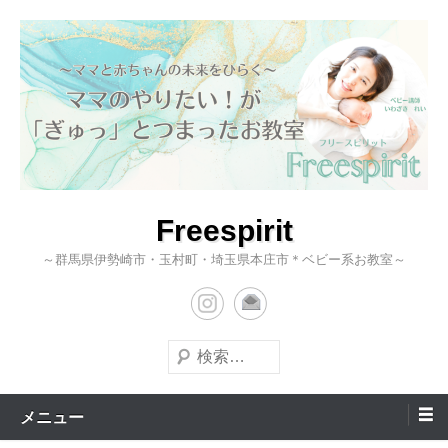
コ
ン
テ
ン
ツ
へ
ス
キ
Freespirit
ッ
～群馬県伊勢崎市・玉村町・埼玉県本庄市＊ベビー系お教室～
プ
検
索
メニュー