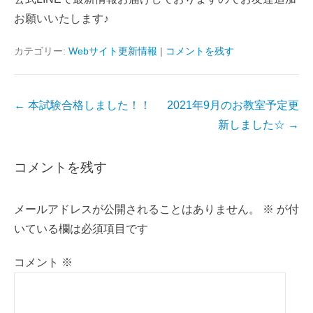
お願いいたします♪
カテゴリー:
Webサイト更新情報
|
コメントを残す
投
←
本試験合格しました！！
2021年9月のお教室予定更
稿
新しました☆
→
ナ
ビ
コメントを残す
ゲ
ー
メールアドレスが公開されることはありません。
※
が付
シ
いている欄は必須項目です
ョ
ン
コメント
※